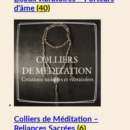
d’âme
(40)
Colliers de Méditation –
Reliances Sacrées
(6)