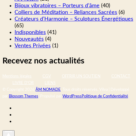
Bijoux vibratoires – Porteurs d’âme
(40)
Colliers de Méditation – Reliances Sacrées
(6)
Créateurs d’Harmonie – Sculptures Énergétiques
(65)
Indisponibles
(41)
Nouveautés
(4)
Ventes Privées
(1)
Recevez nos actualités
Mentions légales
CGV
OFFRIR UN SOUTIEN
CONTACT
LIVRE D'OR
LIENS
© Copyright 2026
ÂM NOMADE
. Tous droits réservés.
Vilva | Développé
par
Blossom Themes
. Propulsé par
WordPress
Politique de Confidentialité