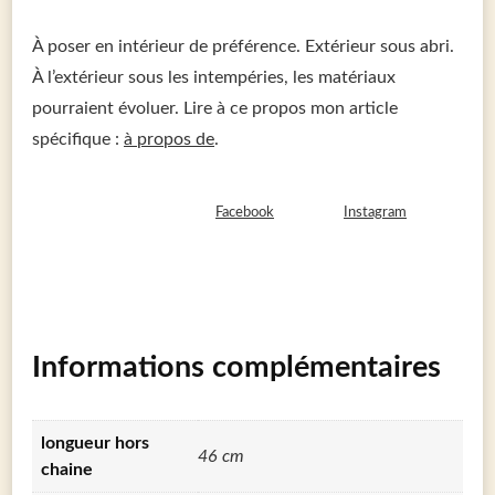
À poser en intérieur de préférence. Extérieur sous abri.
À l’extérieur sous les intempéries, les matériaux
pourraient évoluer. Lire à ce propos mon article
spécifique :
à propos de
.
Pour connaître les actualités de nos créations Âm Nomade,
connectez-vous à notre page
Facebook
ou à notre
Instagram
!
Informations complémentaires
longueur hors
46 cm
chaine