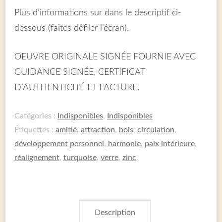
Plus d’informations sur dans le descriptif ci-
dessous (faites défiler l’écran).
OEUVRE ORIGINALE SIGNÉE FOURNIE AVEC
GUIDANCE SIGNÉE, CERTIFICAT
D’AUTHENTICITÉ ET FACTURE.
Catégories :
Indisponibles
,
Indisponibles
Étiquettes :
amitié
,
attraction
,
bois
,
circulation
,
développement personnel
,
harmonie
,
paix intérieure
,
réalignement
,
turquoise
,
verre
,
zinc
Description