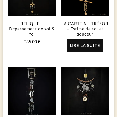
RELIQUE –
LA CARTE AU TRÉSOR
Dépassement de soi &
– Estime de soi et
foi
douceur
285.00
€
LIRE LA SUITE