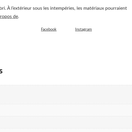
ri. À l’extérieur sous les intempéries, les matériaux pourraient
propos de
.
nectez-vous à notre page
Facebook
ou à notre
Instagram
!
s