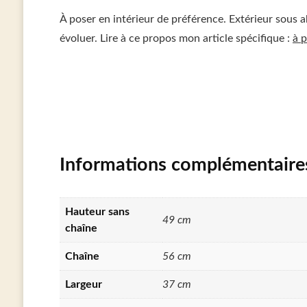
À poser en intérieur de préférence. Extérieur sous ab
évoluer. Lire à ce propos mon article spécifique :
à 
Pour connaître les actualités de nos créations Âm Nomade, con
Informations complémentaire
Hauteur sans
49 cm
chaîne
Chaîne
56 cm
Largeur
37 cm