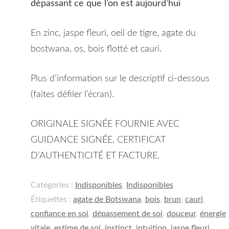
dépassant ce que l’on est aujourd’hui
En zinc, jaspe fleuri, oeil de tigre, agate du
bostwana, os, bois flotté et cauri.
Plus d’information sur le descriptif ci-dessous
(faites défiler l’écran).
ORIGINALE SIGNÉE FOURNIE AVEC
GUIDANCE SIGNÉE, CERTIFICAT
D’AUTHENTICITÉ ET FACTURE.
Catégories :
Indisponibles
,
Indisponibles
Étiquettes :
agate de Botswana
,
bois
,
brun
,
cauri
,
confiance en soi
,
dépassement de soi
,
douceur
,
énergie
vitale
,
estime de soi
,
instinct
,
intuition
,
jaspe fleuri
,