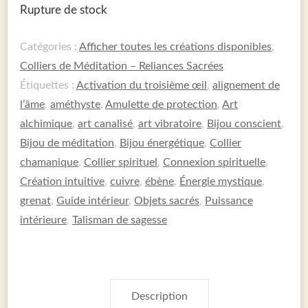
Rupture de stock
Catégories :
Afficher toutes les créations disponibles
,
Colliers de Méditation – Reliances Sacrées
Étiquettes :
Activation du troisième œil
,
alignement de
l’âme
,
améthyste
,
Amulette de protection
,
Art
alchimique
,
art canalisé
,
art vibratoire
,
Bijou conscient
,
Bijou de méditation
,
Bijou énergétique
,
Collier
chamanique
,
Collier spirituel
,
Connexion spirituelle
,
Création intuitive
,
cuivre
,
ébène
,
Énergie mystique
,
grenat
,
Guide intérieur
,
Objets sacrés
,
Puissance
intérieure
,
Talisman de sagesse
Description