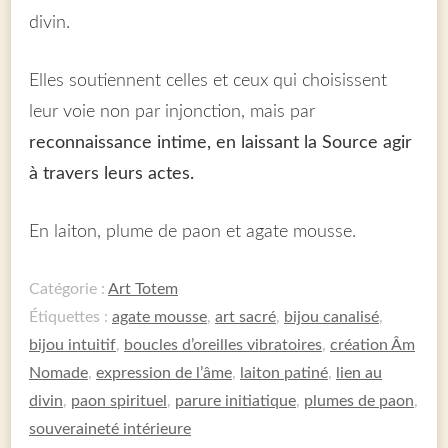
divin.
Elles soutiennent celles et ceux qui choisissent
leur voie non par injonction, mais par
reconnaissance intime, en laissant la Source agir
à travers leurs actes.
En laiton, plume de paon et agate mousse.
Catégorie :
Art Totem
Étiquettes :
agate mousse
,
art sacré
,
bijou canalisé
,
bijou intuitif
,
boucles d’oreilles vibratoires
,
création Âm
Nomade
,
expression de l’âme
,
laiton patiné
,
lien au
divin
,
paon spirituel
,
parure initiatique
,
plumes de paon
,
souveraineté intérieure