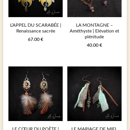
L’APPEL DU SCARABÉE |
LA MONTAGNE –
Renaissance sacrée
Améthyste | Elévation et
plénitude
67.00
€
40.00
€
LE CŒUR DU POÈTE |
LE MARIAGE DE MIEL