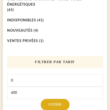
ÉNERGÉTIQUES
(65)
INDISPONIBLES
(41)
NOUVEAUTÉS
(4)
VENTES PRIVÉES
(1)
FILTRER PAR TARIF
Prix
Prix
FILTRER
min
max