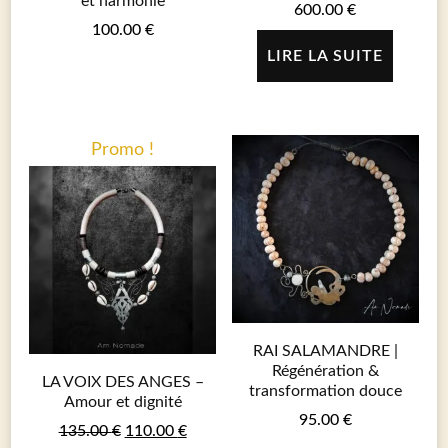
et harmonie
600.00
€
100.00
€
LIRE LA SUITE
Promo !
RAI SALAMANDRE |
Régénération &
LA VOIX DES ANGES –
transformation douce
Amour et dignité
95.00
€
Le
Le
135.00
€
110.00
€