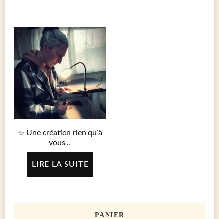
prix
prix
initial
actuel
était :
est :
135.00 €.
110.00 €.
✨ Une création rien qu’à
vous…
LIRE LA SUITE
PANIER