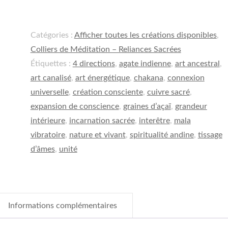
DE
LA
Catégories :
Afficher toutes les créations disponibles
,
CHAKANA
Colliers de Méditation – Reliances Sacrées
|
Étiquettes :
4 directions
,
agate indienne
,
art ancestral
,
Expansion
art canalisé
,
art énergétique
,
chakana
,
connexion
et
universelle
,
création consciente
,
cuivre sacré
,
reliance
expansion de conscience
,
graines d’açaï
,
grandeur
au
intérieure
,
incarnation sacrée
,
interêtre
,
mala
Tout
vibratoire
,
nature et vivant
,
spiritualité andine
,
tissage
d’âmes
,
unité
Informations complémentaires