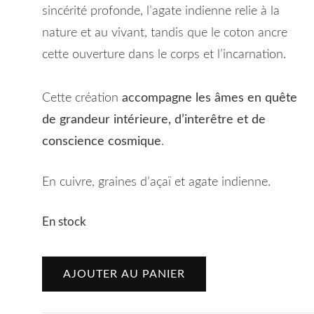
sincérité profonde, l’agate indienne relie à la
nature et au vivant, tandis que le coton ancre
cette ouverture dans le corps et l’incarnation.
Cette création
accompagne les âmes en quête
de grandeur intérieure, d’interêtre et de
conscience cosmique
.
En cuivre, graines d’açaï et agate indienne.
En stock
quantité
AJOUTER AU PANIER
de
MALA