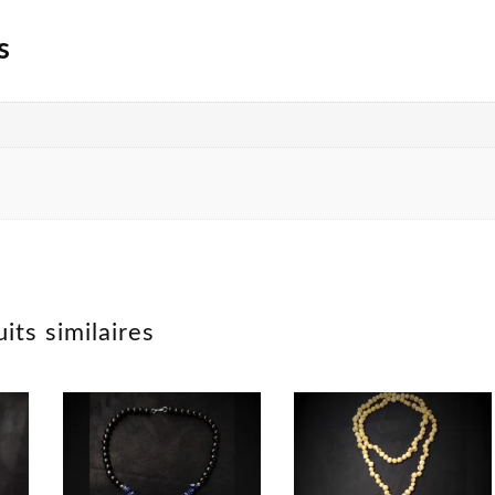
s
its similaires