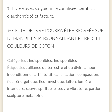
✨ Livrée avec sa guidance canalisée, certificat
d’authenticité et facture.
✨ CETTE OEUVRE POURRA ÊTRE RECRÉÉE SUR
DEMANDE EN PERSONNALISANT PIERRES ET
COULEURS DE COTON
Catégories :
Indisponibles
,
Indisponibles
Étiquettes :
alliance du terrestre et du divin
,
amour
inconditionnel
,
art intuitif
,
canalisation
,
compassion
,
fleur énergétique
,
fleur mystique
,
laiton
,
lumière
intérieure
,
œuvre spirituelle
,
œuvre vibratoire
,
pardon
,
sculpture métal
,
zinc