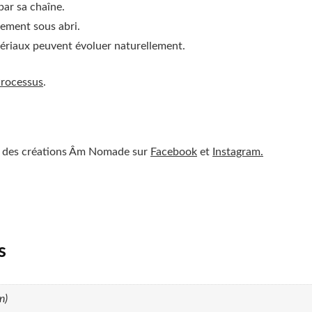
par sa chaîne.
uement sous abri.
tériaux peuvent évoluer naturellement.
Processus
.
ur des créations Âm Nomade sur
Facebook
et
Instagram.
s
n)