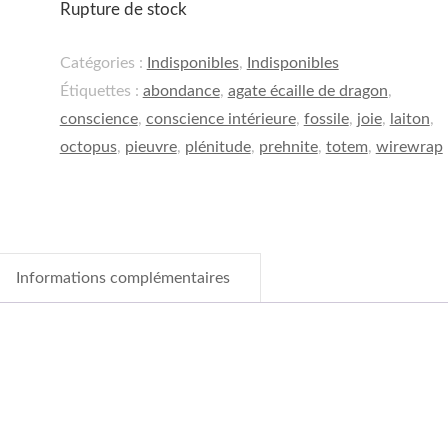
Rupture de stock
Catégories :
Indisponibles
,
Indisponibles
Étiquettes :
abondance
,
agate écaille de dragon
,
conscience
,
conscience intérieure
,
fossile
,
joie
,
laiton
,
octopus
,
pieuvre
,
plénitude
,
prehnite
,
totem
,
wirewrap
Informations complémentaires