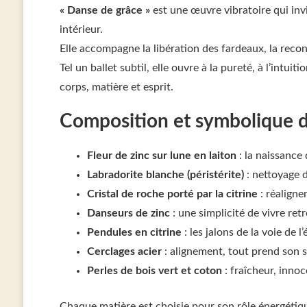
« Danse de grâce »
est une œuvre vibratoire qui invit
intérieur.
Elle accompagne la libération des fardeaux, la recon
Tel un ballet subtil, elle ouvre à la pureté, à l’intuit
corps, matière et esprit.
Composition et symbolique 
Fleur de zinc sur lune en laiton
: la naissance 
Labradorite blanche (péristérite)
: nettoyage d
Cristal de roche porté par la citrine
: réaligne
Danseurs de zinc
: une simplicité de vivre ret
Pendules en citrine
: les jalons de la voie de l
Cerclages acier
: alignement, tout prend son s
Perles de bois vert et coton
: fraîcheur, inno
Chaque matière est choisie pour son rôle énergétiq